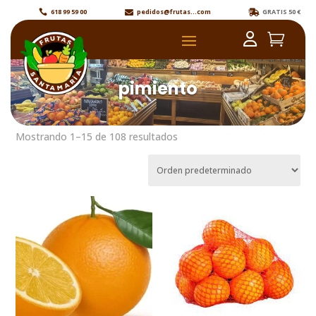
618 99 59 00
pedidos@frutas...com
GRATIS 50 €



pimiento
Mostrando 1–15 de 108 resultados