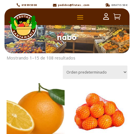
618 99 59 00
pedidos@frutas...com
GRATIS 50 €



nabo
Mostrando 1–15 de 108 resultados