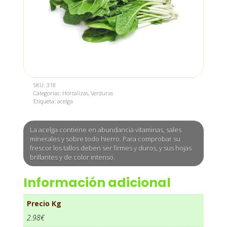
SKU:
318
Categorías:
Hortalizas
,
Verduras
Etiqueta:
acelga
La acelga contiene en abundancia vitaminas, sales
minerales y sobre todo hierro. Para comprobar su
frescor los tallos deben ser firmes y duros, y sus hojas
brillantes y de color intenso.
Información adicional
Precio Kg
2.98€