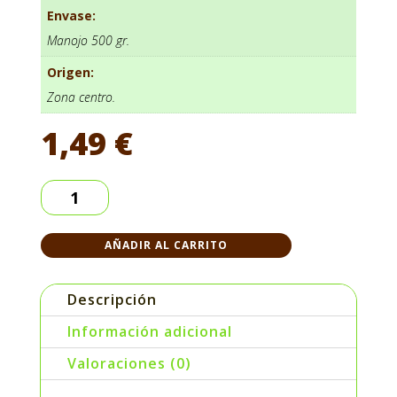
Envase:
Manojo 500 gr.
Origen:
Zona centro.
1,49
€
Acelga
fresca
manojo
AÑADIR AL CARRITO
500
Gr.
cantidad
Descripción
Información adicional
Valoraciones (0)