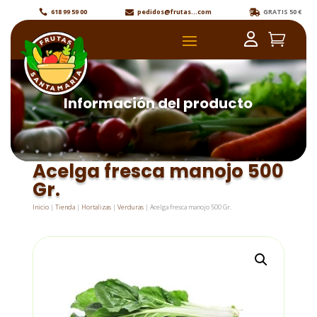
618 99 59 00
pedidos@frutas...com
GRATIS 50 €



Reproductor
de
vídeo
Información del producto
Acelga fresca manojo 500
Gr.
Inicio
|
Tienda
|
Hortalizas
|
Verduras
| Acelga fresca manojo 500 Gr.