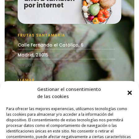
por internet
FRUTAS SANTAMARÍA
Calle Fernando el Católico, 6
Madrid, 28015
[weglot_switcher]
LLAMAR
Gestionar el consentimiento
618 99 59 00
de las cookies
CORREO-ELECTRÓNICO
info@frutassantamaria.com
Para ofrecer las mejores experiencias, utilizamos tecnologías como
las cookies para almacenar y/o acceder a la información del
dispositivo. El consentimiento de estas tecnologías nos permitirá
procesar datos como el comportamiento de navegación o las
ENLACES
identificaciones únicas en este sitio. No consentir o retirar el
Sobre Nosotros
consentimiento, puede afectar negativamente a ciertas características