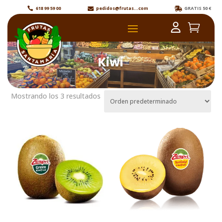
618 99 59 00
pedidos@frutas...com
GRATIS 50 €



Kiwi
Mostrando los 3 resultados