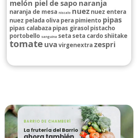
melón piel de sapo
naranja
nuez
naranja de mesa
nuez entera
niscalo
pipas
nuez pelada
oliva
pera
pimiento
pipas calabaza
pipas girasol
pistacho
portobello
seta
seta cardo
shiitake
sanguina
tomate
uva
zespri
virgenextra
BARRIO DE CHAMBERÍ
La frutería del Barrio
ahora también