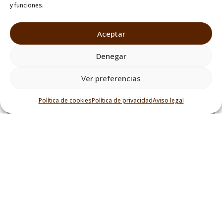
y funciones.
Mi Cuenta
Blog
Aceptar
Tienda
Denegar
Contacto
Aviso Legal
Ver preferencias
Política de Privacidad
Política de cookies
Política de privacidad
Aviso legal
Política de Cookies
Accesibilidad
Mapa del Sitio
Polítia de Envios
Quejas y Reclamaciones
Desistimiento